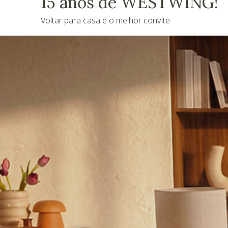
15 anos de WESTWING!
Voltar para casa é o melhor convite