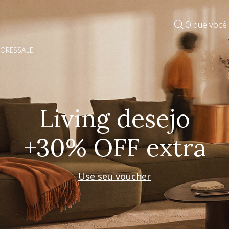
O que você
DORES
SALE
Pequenos rituais
Grandes mudanças
Decorar