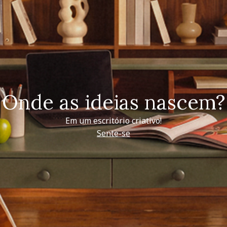
Onde as ideias nascem?
Em um escritório criativo!
Sente-se