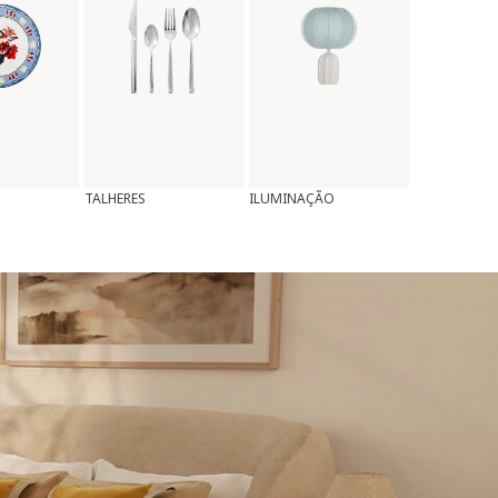
TALHERES
ILUMINAÇÃO
ALMOFADAS