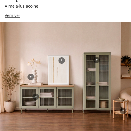
A meia-luz acolhe
Vem ver
+
+
+
+
+