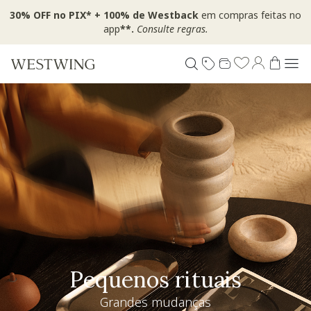
30% OFF no PIX* + 100% de Westback
em compras feitas no
app
**.
Consulte regras.
Pequenos rituais
Grandes mudanças