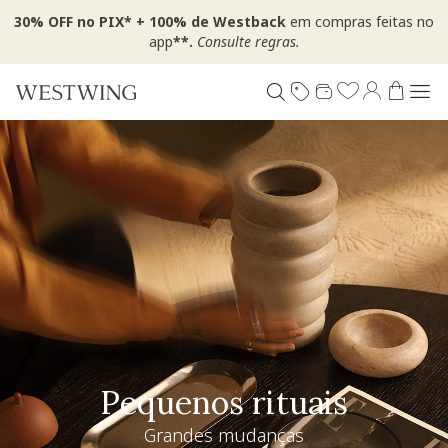
30% OFF no PIX* + 100% de Westback
em compras feitas no
app
**.
Consulte regras.
Pequenos rituais
Grandes mudanças