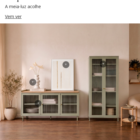
A meia-luz acolhe
Vem ver
+
+
+
+
+