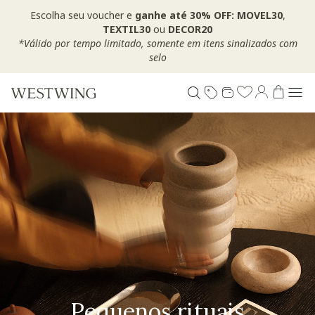
Escolha seu voucher e
ganhe até 30% OFF: MOVEL30
,
TEXTIL30
ou
DECOR20
*Válido por tempo limitado, somente em itens sinalizados com
selo
Pequenos rituais