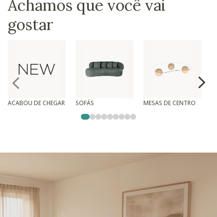
Achamos que você vai
gostar
ACABOU DE CHEGAR
SOFÁS
MESAS DE CENTRO
T