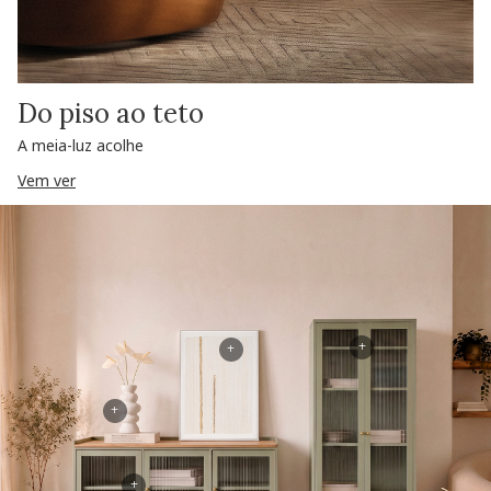
Do piso ao teto
A meia-luz acolhe
Vem ver
+
+
+
+