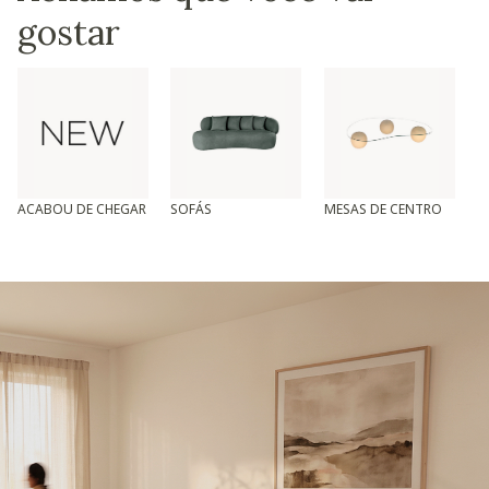
gostar
ACABOU DE CHEGAR
SOFÁS
MESAS DE CENTRO
T