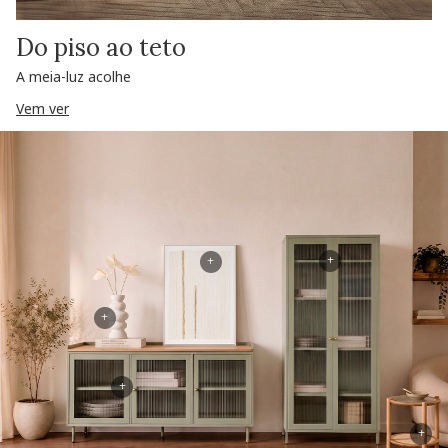
Do piso ao teto
A meia-luz acolhe
Vem ver
+
+
+
+
+