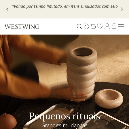
Escolha seu VOUCHER e ganhe até 30% OFF*: use
MOVEL30,
TEXTIL30 OU DECOR20
Pequenos rituais
Grandes mudanças