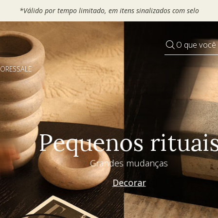
 seu VOUCHER e ganhe até 30% OFF*: use
MOVEL30, TEXTIL30 OU
O que você
DORES
SALE
Pequenos rituais
Grandes mudanças
Decorar