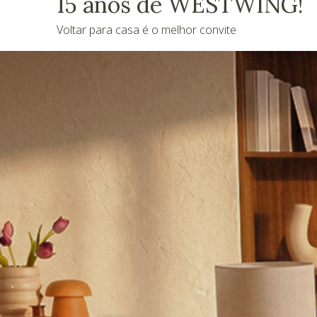
15 anos de WESTWING!
Voltar para casa é o melhor convite