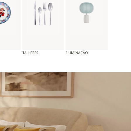
TALHERES
ILUMINAÇÃO
ALMOFADAS