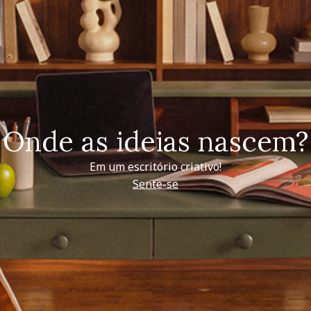
Onde as ideias nascem?
Em um escritório criativo!
Sente-se