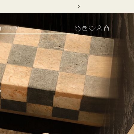
 DECOR20
 procura?