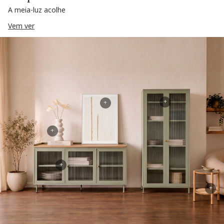
A meia-luz acolhe
Vem ver
+
+
+
+
+