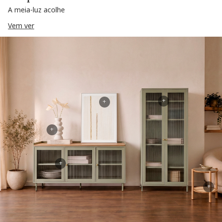
A meia-luz acolhe
Vem ver
+
+
+
+
+