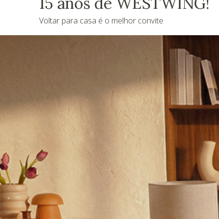
15 anos de WESTWING!
Voltar para casa é o melhor convite