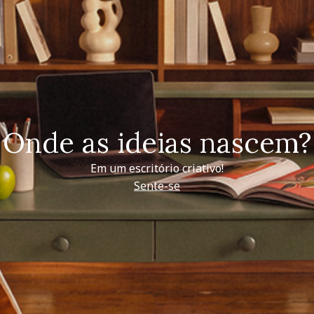
Onde as ideias nascem?
Em um escritório criativo!
Sente-se