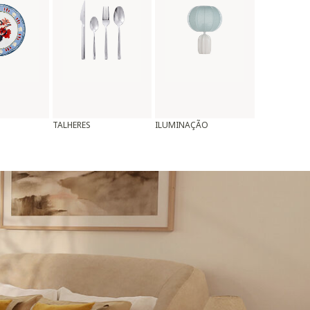
TALHERES
ILUMINAÇÃO
ALMOFADAS