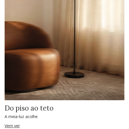
Do piso ao teto
A meia-luz acolhe
Vem ver