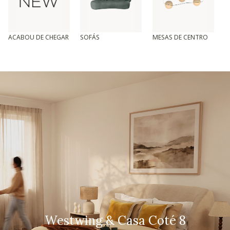
ACABOU DE CHEGAR
SOFÁS
MESAS DE CENTRO
T
Westwing & Casa Coté 8