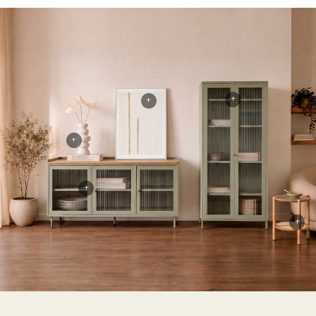
+
+
+
+
+