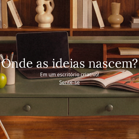
Onde as ideias nascem?
Em um escritório criativo!
Sente-se