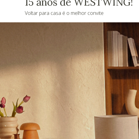
15 anos de WESTWING!
Voltar para casa é o melhor convite