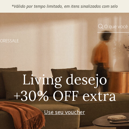
 seu VOUCHER e ganhe até 30% OFF*: use
MOVEL30, TEXTIL30 OU
O que você
DORES
SALE
Pequenos rituais
Grandes mudanças
Decorar