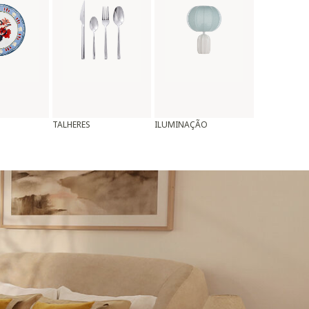
TALHERES
ILUMINAÇÃO
ALMOFADAS