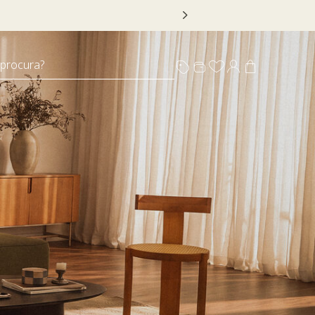
 DECOR20
 procura?