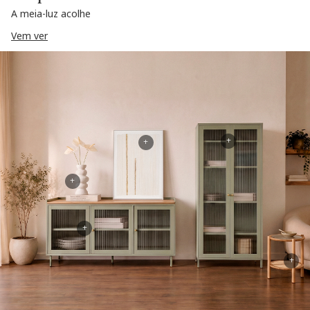
A meia-luz acolhe
Vem ver
+
+
+
+
+