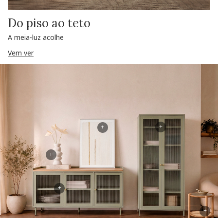
Do piso ao teto
A meia-luz acolhe
Vem ver
+
+
+
+
+