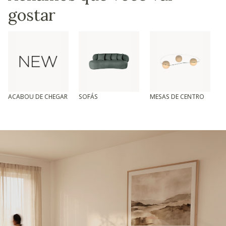
gostar
ACABOU DE CHEGAR
SOFÁS
MESAS DE CENTRO
T