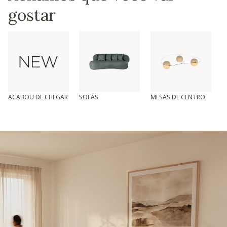
gostar
ACABOU DE CHEGAR
SOFÁS
MESAS DE CENTRO
T