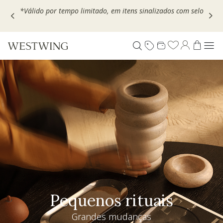
Escolha seu VOUCHER e ganhe até 30% OFF*: use
MOVEL30,
TEXTIL30 OU DECOR20
Pequenos rituais
Grandes mudanças