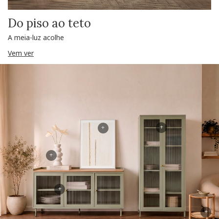
Do piso ao teto
A meia-luz acolhe
Vem ver
+
+
+
+
+