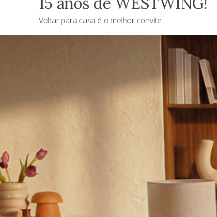
15 anos de WESTWING!
Voltar para casa é o melhor convite