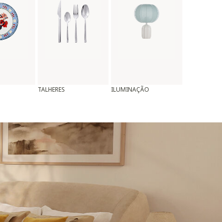
TALHERES
ILUMINAÇÃO
ALMOFADAS