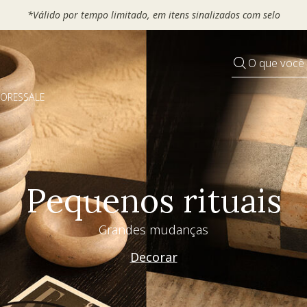
OUCHER e ganhe até 30% OFF*: use
MOVEL30, TEXTIL30 OU DECO
O que você
DORES
SALE
Pequenos rituais
Grandes mudanças
Decorar