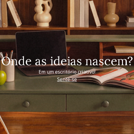
Onde as ideias nascem?
Em um escritório criativo!
Sente-se