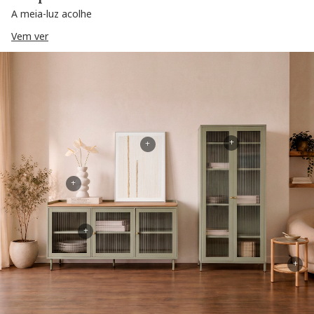
A meia-luz acolhe
Vem ver
+
+
+
+
+