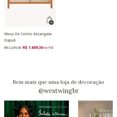
Mesa De Centro Retangular
Itapuã
Preço reduzido de
para
R$ 1.609,30
R$ 2.299,00
no PIX
Bem mais que uma loja de decoração
@westwingbr