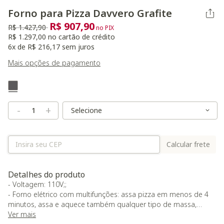
Forno para Pizza Davvero Grafite
R$ 907,90
Preço reduzido de
para
R$ 1.427,90
no PIX
R$ 1.297,00 no cartão de crédito
6x de R$ 216,17 sem juros
Mais opções de pagamento
Variant Real Color
Selected
Variant Size
Variant Size
-
+
Calcular frete
Detalhes do produto
- Voltagem: 110V;;
- Forno elétrico com multifunções: assa pizza em menos de 4
minutos, assa e aquece também qualquer tipo de massa,
como pães, biscoitos ou salgados;;
Ver mais