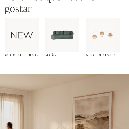
gostar
ACABOU DE CHEGAR
SOFÁS
MESAS DE CENTRO
T