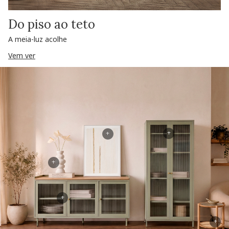
Do piso ao teto
A meia-luz acolhe
Vem ver
+
+
+
+
+