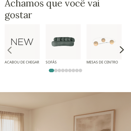
Achamos que você vai
gostar
ACABOU DE CHEGAR
SOFÁS
MESAS DE CENTRO
T