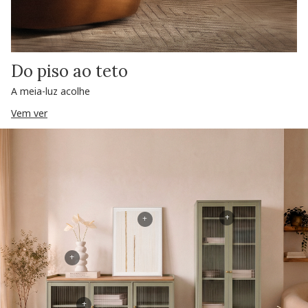
Do piso ao teto
A meia-luz acolhe
Vem ver
+
+
+
+