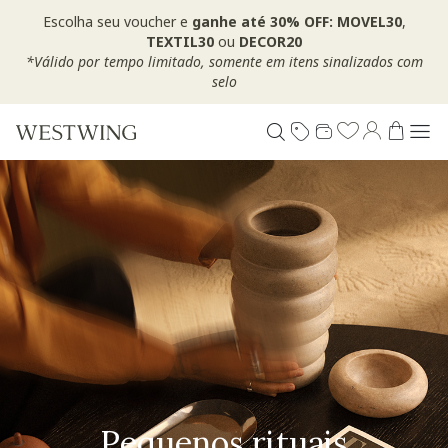
Escolha seu voucher e
ganhe até 30% OFF: MOVEL30
,
TEXTIL30
ou
DECOR20
*Válido por tempo limitado, somente em itens sinalizados com
selo
Pequenos rituais