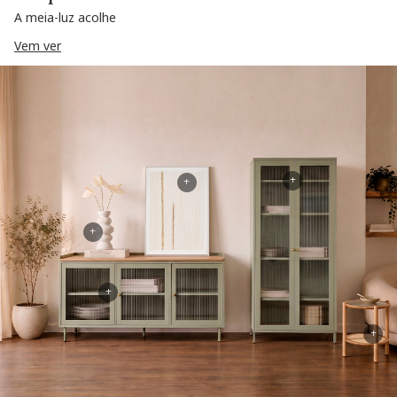
A meia-luz acolhe
Vem ver
+
+
+
+
+