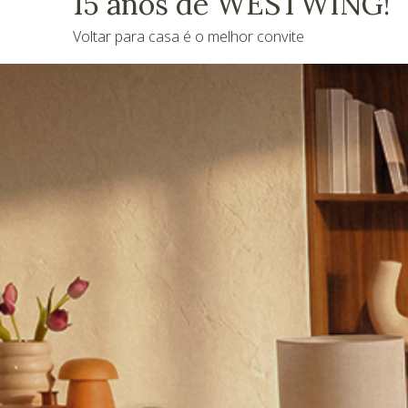
15 anos de WESTWING!
Voltar para casa é o melhor convite