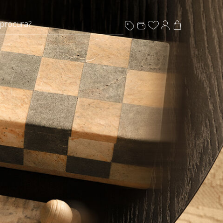
 procura?
s