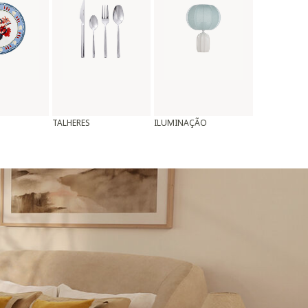
TALHERES
ILUMINAÇÃO
ALMOFADAS