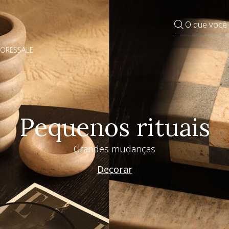
O que você
DORES
SALE
Especial Dia dos Pai
Westwing + @_nathaliacandelaria
Vem ver