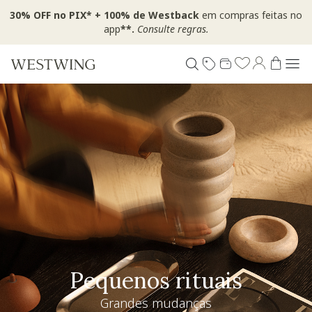
30% OFF no PIX* + 100% de Westback
em compras feitas no
app
**.
Consulte regras.
Pequenos rituais
Grandes mudanças