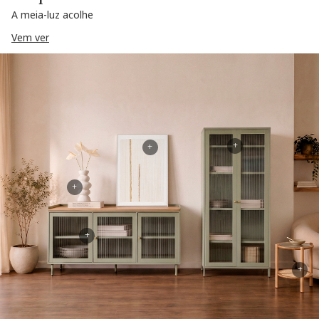
A meia-luz acolhe
Vem ver
+
+
+
+
+