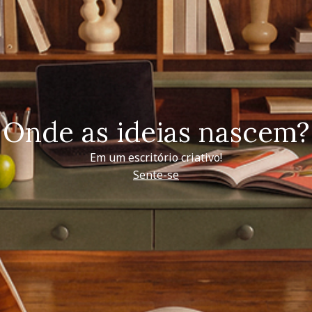
Onde as ideias nascem?
Em um escritório criativo!
Sente-se