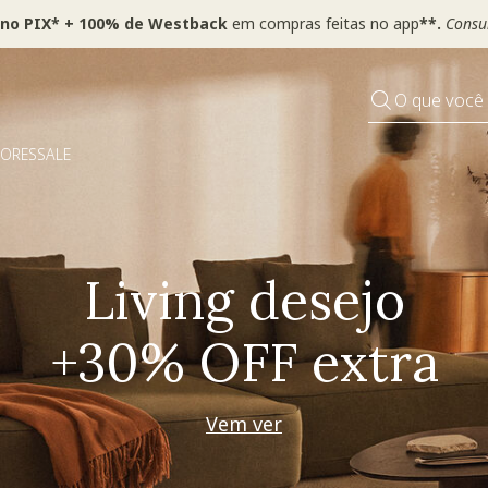
 no PIX* + 100% de Westback
em compras feitas no app
**.
Consul
O que você
DORES
SALE
Pequenos rituais
Grandes mudanças
Decorar