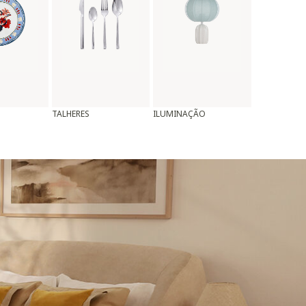
TALHERES
ILUMINAÇÃO
ALMOFADAS