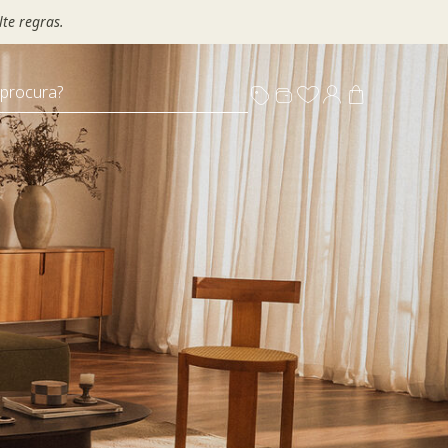
te regras.
 procura?