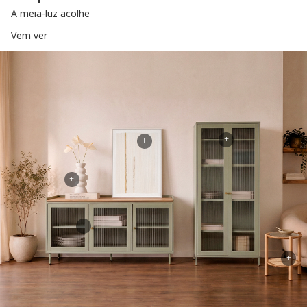
A meia-luz acolhe
Vem ver
+
+
+
+
+