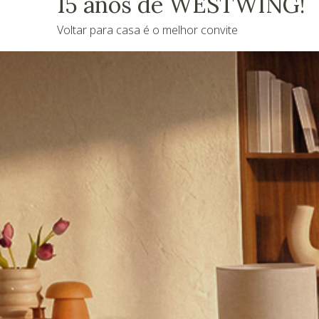
15 anos de WESTWING!
Voltar para casa é o melhor convite