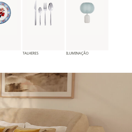
TALHERES
ILUMINAÇÃO
ALMOFADAS