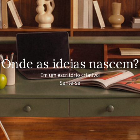
Onde as ideias nascem?
Em um escritório criativo!
Sente-se