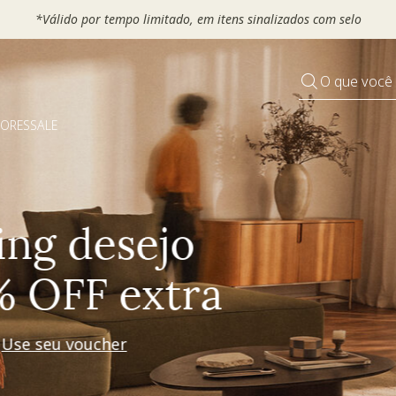
 seu VOUCHER e ganhe até 30% OFF*: use
MOVEL30, TEXTIL30 OU
O que você
DORES
SALE
Pequenos rituais
Grandes mudanças
Decorar