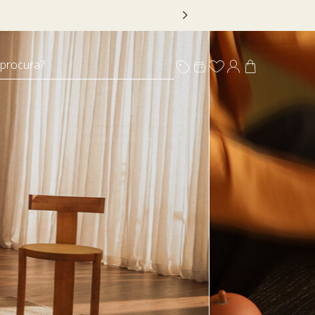
 DECOR20
 procura?