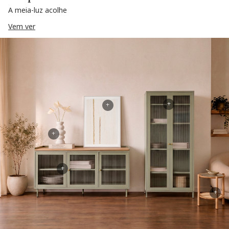
A meia-luz acolhe
Vem ver
+
+
+
+
+