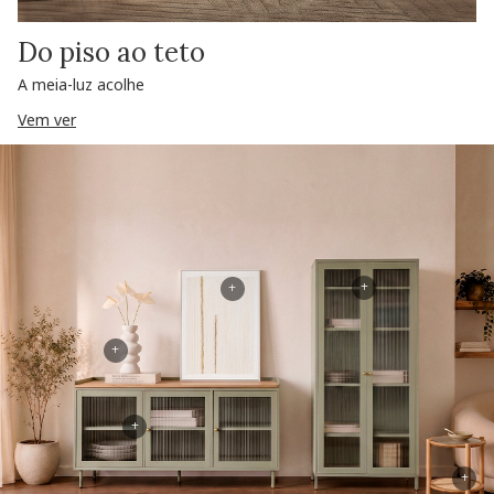
Do piso ao teto
A meia-luz acolhe
Vem ver
+
+
+
+
+