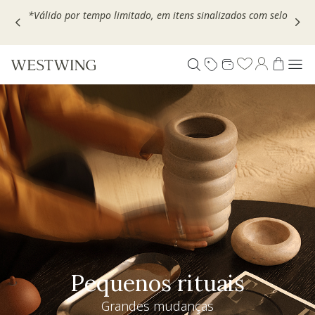
Escolha seu VOUCHER e ganhe até 30% OFF*: use
MOVEL30,
TEXTIL30 OU DECOR20
Pequenos rituais
Grandes mudanças