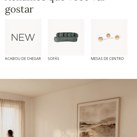
gostar
ACABOU DE CHEGAR
SOFÁS
MESAS DE CENTRO
T