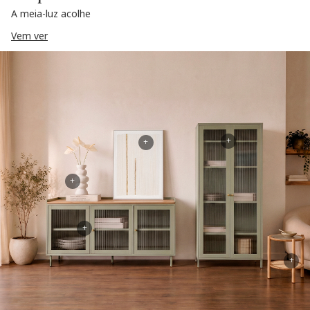
A meia-luz acolhe
Vem ver
+
+
+
+
+