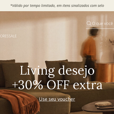
 seu VOUCHER e ganhe até 30% OFF*: use
MOVEL30, TEXTIL30 OU
O que você
DORES
SALE
Pequenos rituais
Grandes mudanças
Decorar