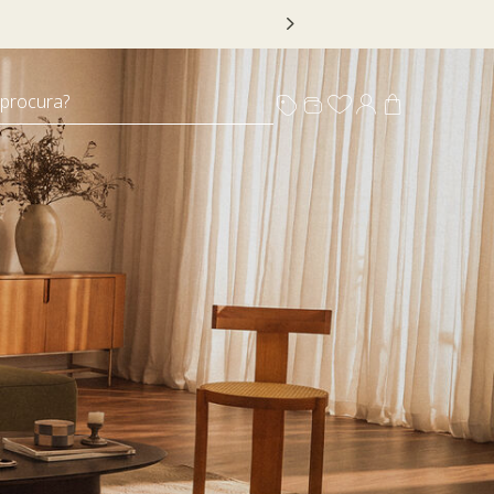
 DECOR20
 procura?