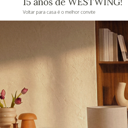
15 anos de WESTWING!
Voltar para casa é o melhor convite