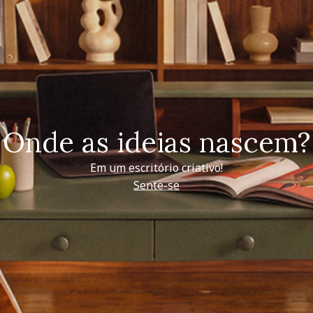
Onde as ideias nascem?
Em um escritório criativo!
Sente-se