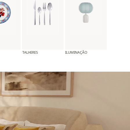
TALHERES
ILUMINAÇÃO
ALMOFADAS