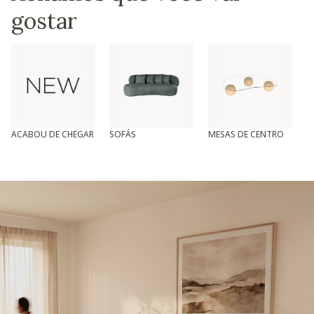
gostar
ACABOU DE CHEGAR
SOFÁS
MESAS DE CENTRO
T