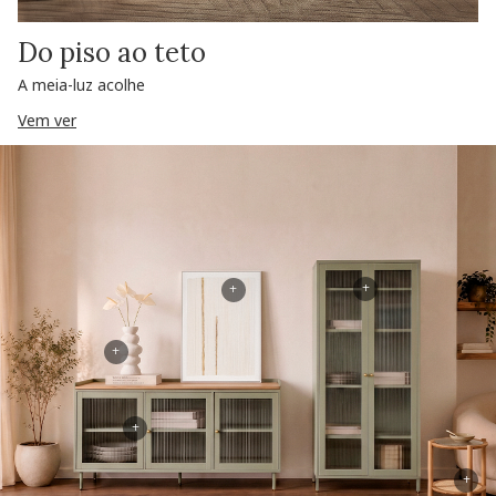
Do piso ao teto
A meia-luz acolhe
Vem ver
+
+
+
+
+