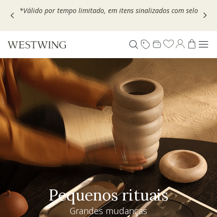
Escolha seu VOUCHER e ganhe até 30% OFF*: use
MOVEL30,
TEXTIL30 OU DECOR20
Pequenos rituais
Grandes mudanças