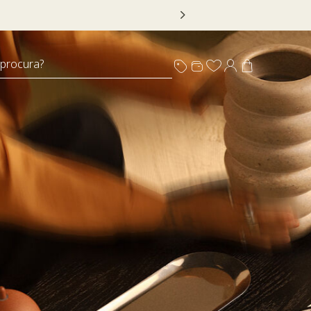
 DECOR20
 procura?