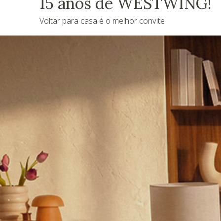
15 anos de WESTWING!
Voltar para casa é o melhor convite