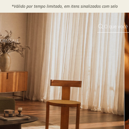
 seu VOUCHER e ganhe até 30% OFF*: use
MOVEL30, TEXTIL30 OU
O que você
DORES
SALE
Pequenos rituais
Grandes mudanças
Decorar