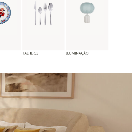
TALHERES
ILUMINAÇÃO
ALMOFADAS