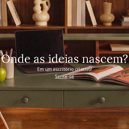
Onde as ideias nascem?
Em um escritório criativo!
Sente-se