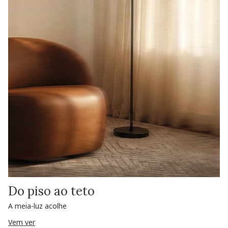
Do piso ao teto
A meia-luz acolhe
Vem ver