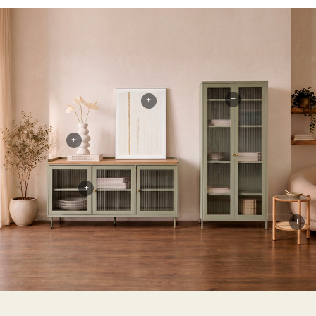
+
+
+
+
+