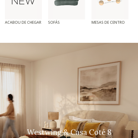
ACABOU DE CHEGAR
SOFÁS
MESAS DE CENTRO
T
Westwing & Casa Coté 8