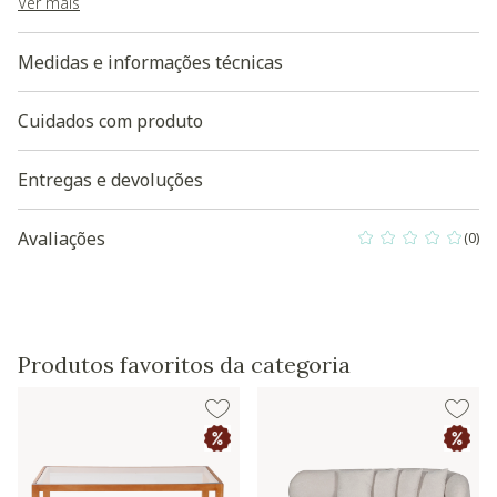
Baixe aqui a modelagem 3D do produto
Ver mais
Medidas e informações técnicas
Cuidados com produto
Entregas e devoluções
Avaliações
(0)
0 out of 5 Custo
Produtos favoritos da categoria