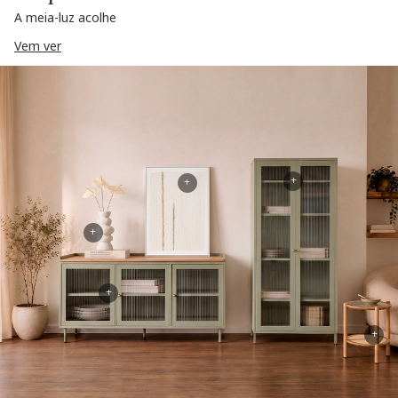
A meia-luz acolhe
Vem ver
+
+
+
+
+