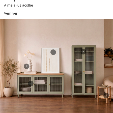
A meia-luz acolhe
Vem ver
+
+
+
+
+