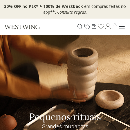
30% OFF no PIX* + 100% de Westback
em compras feitas no
app
**.
Consulte regras.
Pequenos rituais
Grandes mudanças