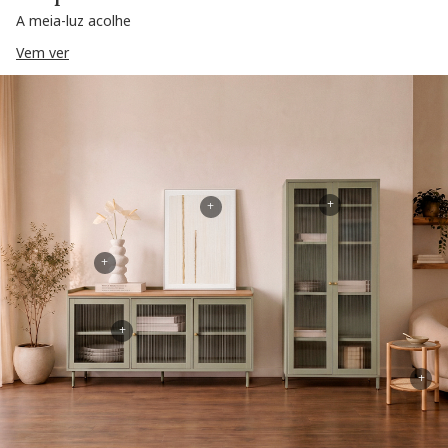
A meia-luz acolhe
Vem ver
+
+
+
+
+