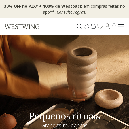
30% OFF no PIX* + 100% de Westback
em compras feitas no
app
**.
Consulte regras.
Pequenos rituais
Grandes mudanças