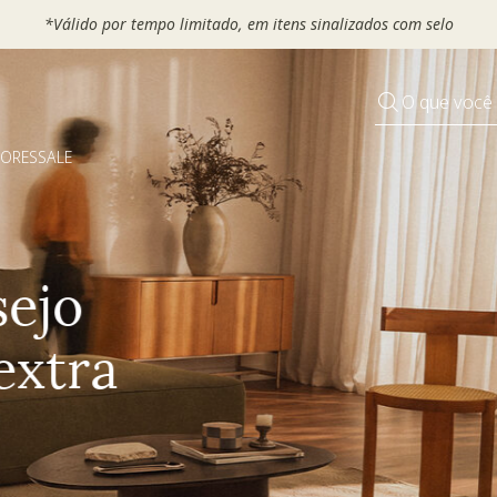
 seu VOUCHER e ganhe até 30% OFF*: use
MOVEL30, TEXTIL30 OU
O que você
DORES
SALE
Pequenos rituais
Grandes mudanças
Decorar