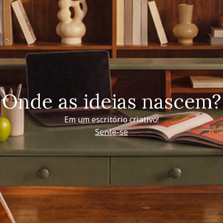
Onde as ideias nascem?
Em um escritório criativo!
Sente-se