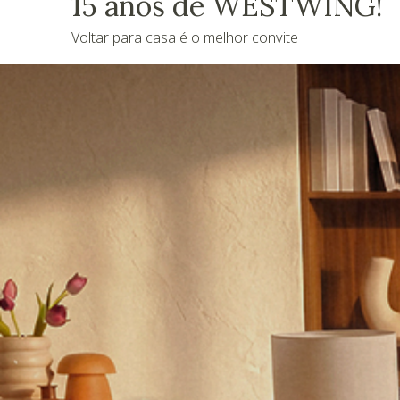
15 anos de WESTWING!
Voltar para casa é o melhor convite