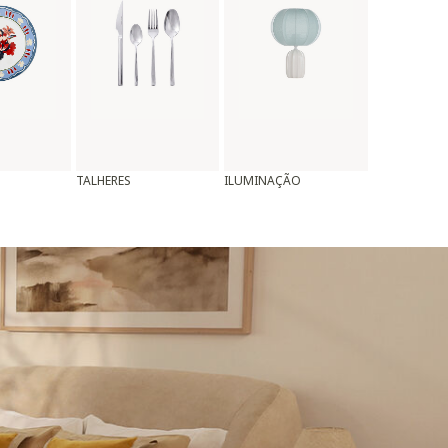
TALHERES
ILUMINAÇÃO
ALMOFADAS