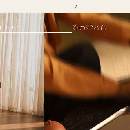
 DECOR20
 procura?