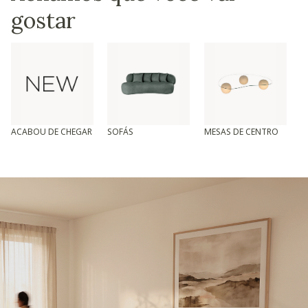
gostar
ACABOU DE CHEGAR
SOFÁS
MESAS DE CENTRO
T