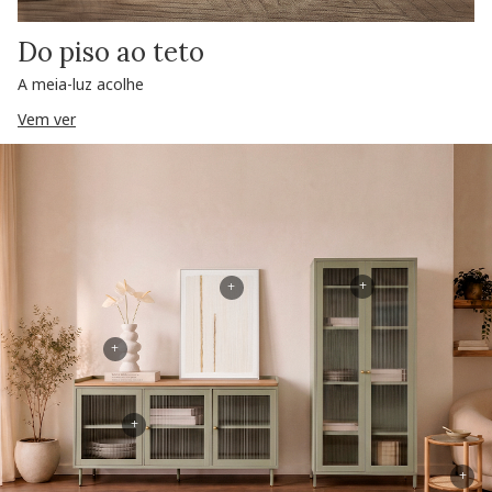
Do piso ao teto
A meia-luz acolhe
Vem ver
+
+
+
+
+