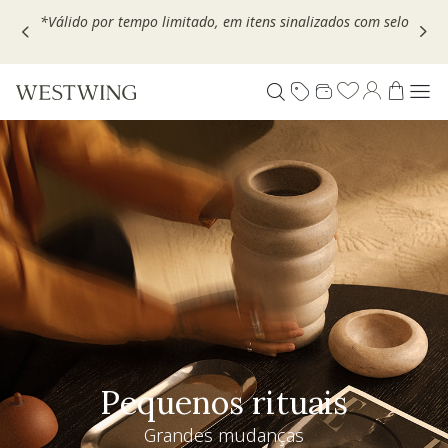
Escolha seu VOUCHER e ganhe até 30% OFF*: use
MOVEL30,
TEXTIL30 OU DECOR20
Pequenos rituais
Grandes mudanças