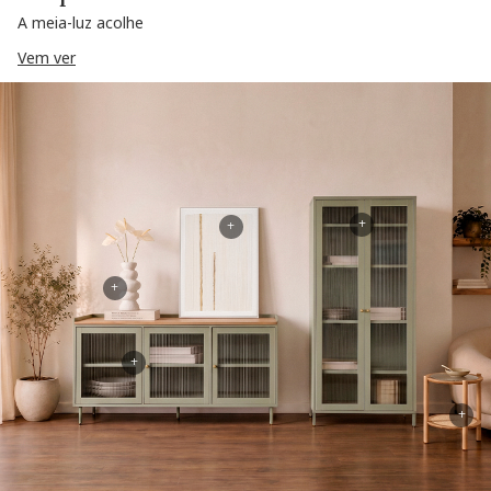
A meia-luz acolhe
Vem ver
+
+
+
+
+