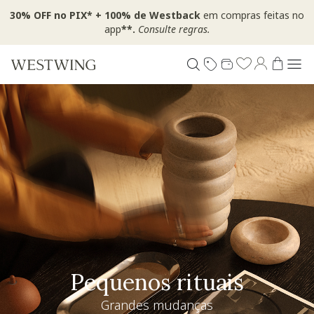
30% OFF no PIX* + 100% de Westback
em compras feitas no
app
**.
Consulte regras.
Pequenos rituais
Grandes mudanças