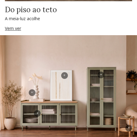
Do piso ao teto
A meia-luz acolhe
Vem ver
+
+
+
+
+