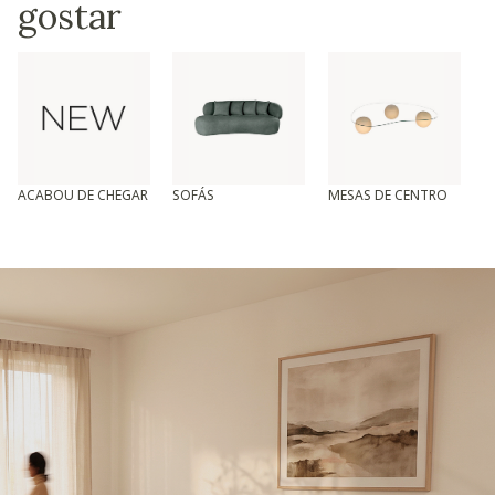
gostar
ACABOU DE CHEGAR
SOFÁS
MESAS DE CENTRO
T