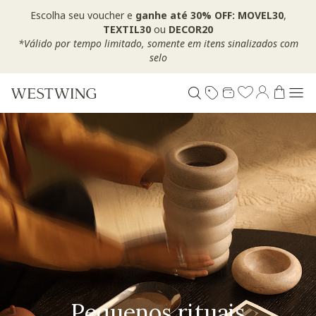
Escolha seu voucher e
ganhe até 30% OFF: MOVEL30
,
TEXTIL30
ou
DECOR20
*Válido por tempo limitado, somente em itens sinalizados com
selo
Pequenos rituais