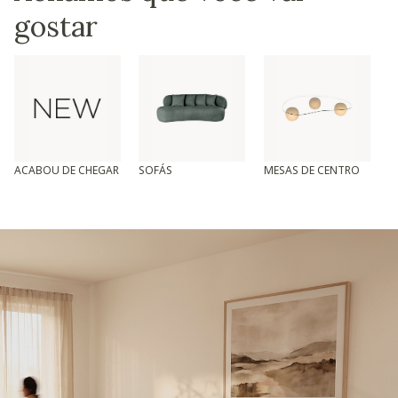
gostar
ACABOU DE CHEGAR
SOFÁS
MESAS DE CENTRO
T