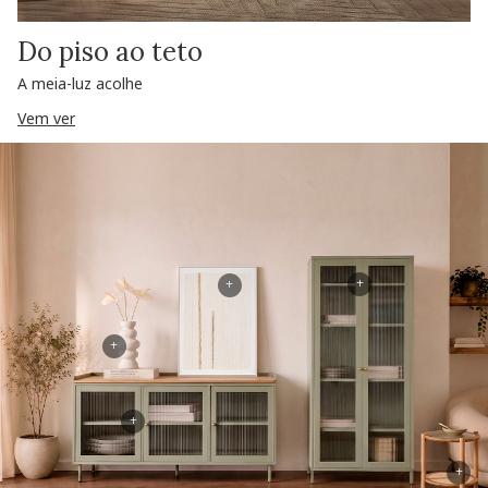
Do piso ao teto
A meia-luz acolhe
Vem ver
+
+
+
+
+