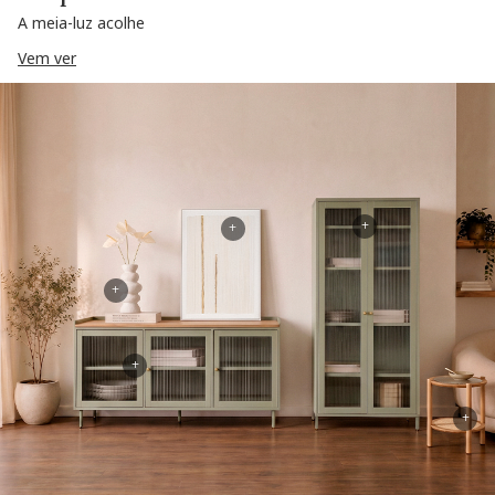
A meia-luz acolhe
Vem ver
+
+
+
+
+