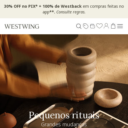
30% OFF no PIX* + 100% de Westback
em compras feitas no
app
**.
Consulte regras.
Pequenos rituais
Grandes mudanças