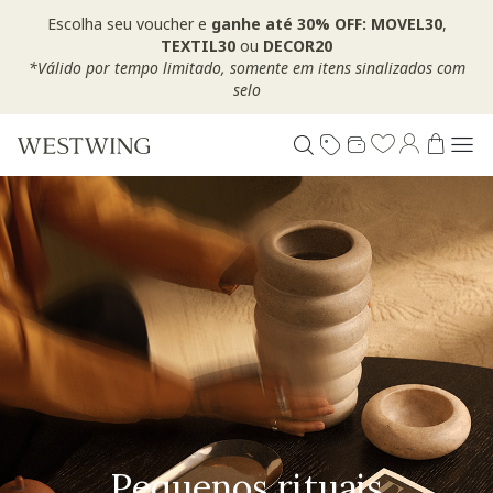
Escolha seu voucher e
ganhe até 30% OFF: MOVEL30
,
TEXTIL30
ou
DECOR20
*Válido por tempo limitado, somente em itens sinalizados com
selo
Pequenos rituais