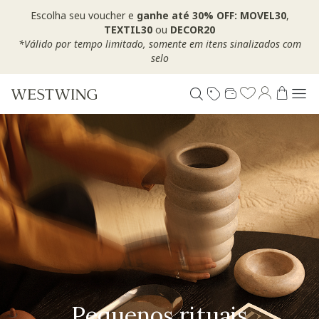
Escolha seu voucher e
ganhe até 30% OFF: MOVEL30
,
TEXTIL30
ou
DECOR20
*Válido por tempo limitado, somente em itens sinalizados com
selo
Pequenos rituais