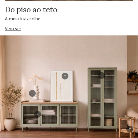
Do piso ao teto
A meia-luz acolhe
Vem ver
+
+
+
+
+