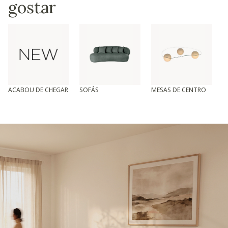
gostar
ACABOU DE CHEGAR
SOFÁS
MESAS DE CENTRO
T