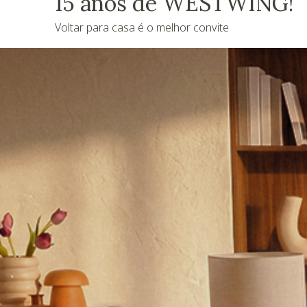
15 anos de WESTWING!
Voltar para casa é o melhor convite