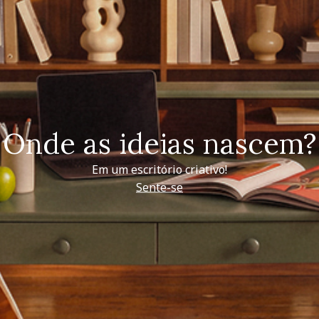
Onde as ideias nascem?
Em um escritório criativo!
Sente-se