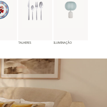
TALHERES
ILUMINAÇÃO
ALMOFADAS