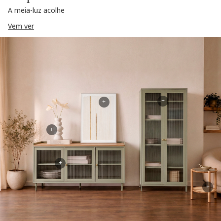
A meia-luz acolhe
Vem ver
+
+
+
+
+