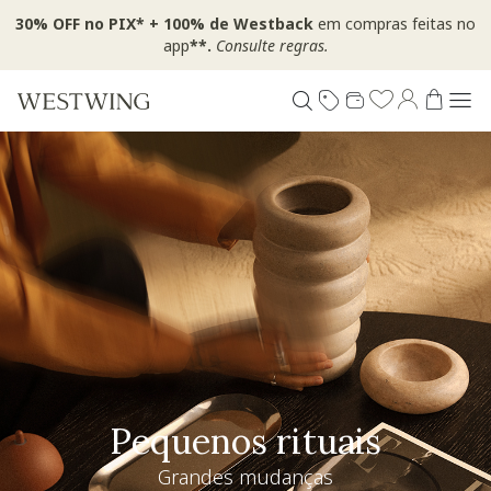
30% OFF no PIX* + 100% de Westback
em compras feitas no
app
**.
Consulte regras.
Pequenos rituais
Grandes mudanças