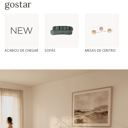
gostar
ACABOU DE CHEGAR
SOFÁS
MESAS DE CENTRO
T