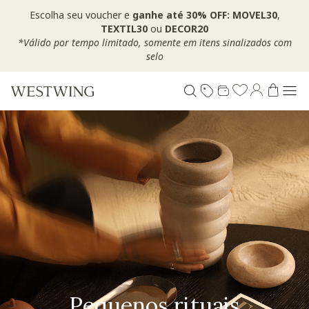
Escolha seu voucher e
ganhe até 30% OFF: MOVEL30
,
TEXTIL30
ou
DECOR20
*Válido por tempo limitado, somente em itens sinalizados com
selo
Pequenos rituais