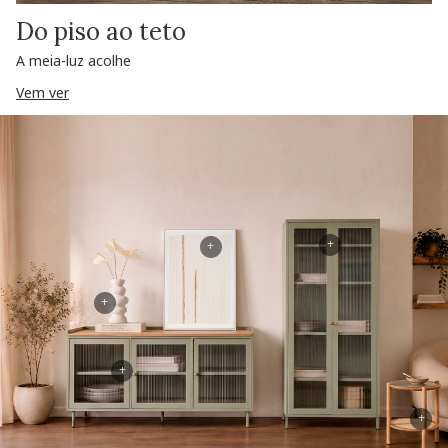
Do piso ao teto
A meia-luz acolhe
Vem ver
+
+
+
+
+