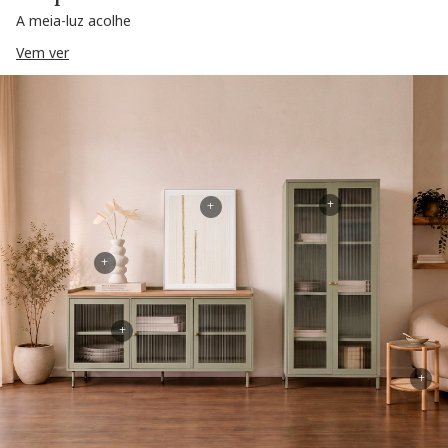
A meia-luz acolhe
Vem ver
+
+
+
+
+