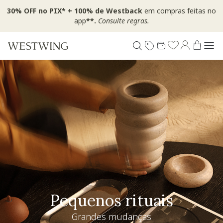
30% OFF no PIX* + 100% de Westback
em compras feitas no
app
**.
Consulte regras.
Pequenos rituais
Grandes mudanças