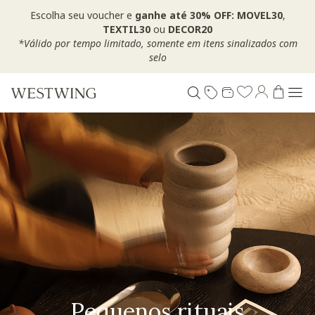
Escolha seu voucher e
ganhe até 30% OFF: MOVEL30
,
TEXTIL30
ou
DECOR20
*Válido por tempo limitado, somente em itens sinalizados com
selo
Pequenos rituais