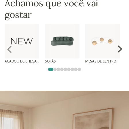
Achamos que você vai
gostar
ACABOU DE CHEGAR
SOFÁS
MESAS DE CENTRO
T