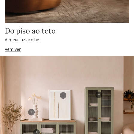
Do piso ao teto
A meia-luz acolhe
Vem ver
+
+
+
+