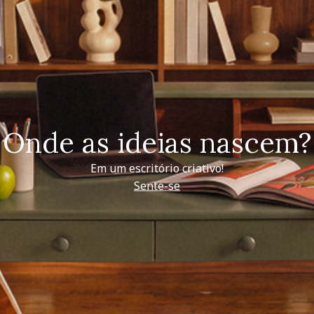
Onde as ideias nascem?
Em um escritório criativo!
Sente-se