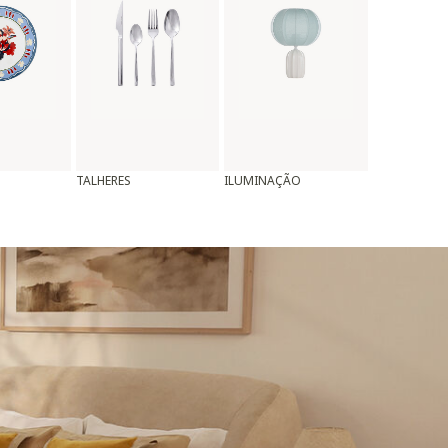
TALHERES
ILUMINAÇÃO
ALMOFADAS