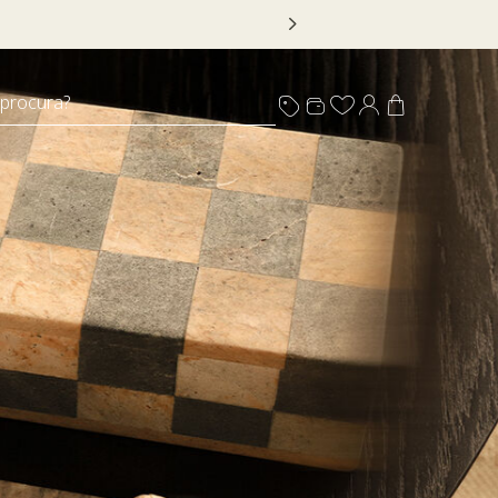
 DECOR20
 procura?