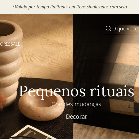
 seu VOUCHER e ganhe até 30% OFF*: use
MOVEL30, TEXTIL30 OU
O que você
DORES
SALE
Pequenos rituais
Grandes mudanças
Decorar