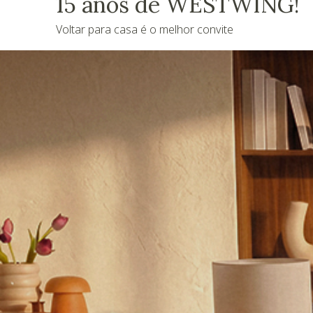
15 anos de WESTWING!
Voltar para casa é o melhor convite